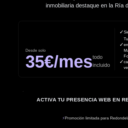
inmobiliaria destaque en la Ría 
✓
Si
Tu
✓
en
Desde solo
M
35€/mes
Fo
todo
✓
ca
incluido
ve
ACTIVA TU PRESENCIA WEB EN 
⚡
Promoción limitada para Redondel