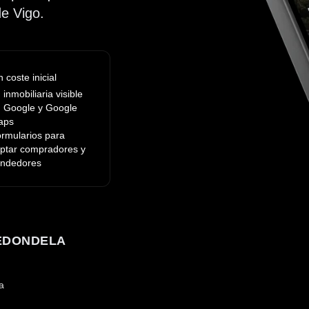
de Vigo.
n coste inicial
 inmobiliaria visible
 Google y Google
aps
rmularios para
ptar compradores y
ndedores
REDONDELA
a