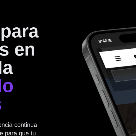
para
as en
la
lo
s
encia continua
e para que tu