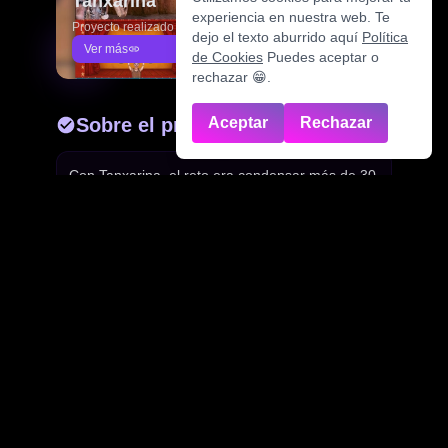
Tanxarina
experiencia en nuestra web. Te
Proyecto realizado
dejo el texto aburrido aquí
Política
Ver más
de Cookies
Puedes aceptar o
rechazar 😁.
Sobre el proyecto
Aceptar
Rechazar
Con Tanxarina, el reto era condensar más de 30
años de trayectoria artística en una web
moderna y dinámica. Necesitaban un espacio
donde sus espectáculos (desde los clásicos
hasta las nuevas producciones) se sintieran
vivos. Diseñamos una estructura centrada en la
experiencia visual, facilitando el acceso a,
galerías de fotos y vídeos de alta calidad para
que los programadores culturales tengan toda la
información a un solo clic.
Resultados obtenidos