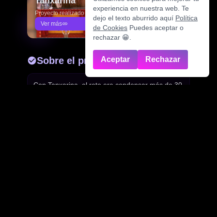
Tanxarina
experiencia en nuestra web. Te
Proyecto realizado
dejo el texto aburrido aquí
Política
Ver más
de Cookies
Puedes aceptar o
rechazar 😁.
Sobre el proyecto
Aceptar
Rechazar
Con Tanxarina, el reto era condensar más de 30
años de trayectoria artística en una web
moderna y dinámica. Necesitaban un espacio
donde sus espectáculos (desde los clásicos
hasta las nuevas producciones) se sintieran
vivos. Diseñamos una estructura centrada en la
experiencia visual, facilitando el acceso a,
galerías de fotos y vídeos de alta calidad para
que los programadores culturales tengan toda la
información a un solo clic.
Resultados obtenidos