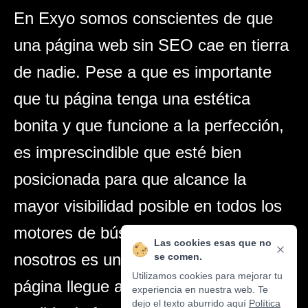
En Exyo somos conscientes de que
una página web sin SEO cae en tierra
de nadie. Pese a que es importante
que tu página tenga una estética
bonita y que funcione a la perfección,
es imprescindible que esté bien
posicionada para que alcance la
mayor visibilidad posible en todos los
motores de búsqueda. Es decir, para
Las cookies esas que no
nosotros es una prioridad que tu
se comen.
Utilizamos cookies para mejorar tu
página llegue al máximo número
experiencia en nuestra web. Te
dejo el texto aburrido aquí
Política