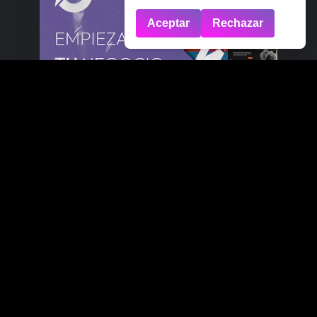
Aceptar
Rechazar
Anucios x Exyo
Giafes x Exyo