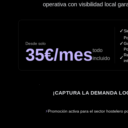
operativa con visibilidad local gar
✓
Si
Po
✓
Desde solo
Go
35€/mes
Po
todo
Re
✓
incluido
in
¡CAPTURA LA DEMANDA LO
⚡
Promoción activa para el sector hostelero 