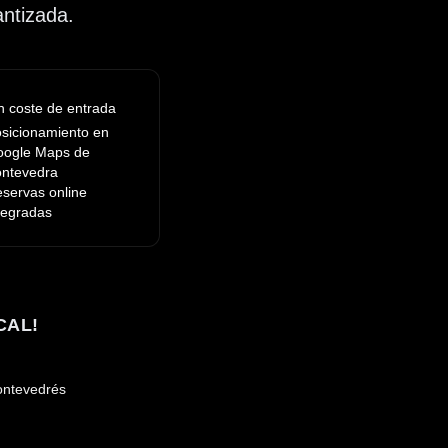
antizada.
n coste de entrada
sicionamiento en
ogle Maps de
ntevedra
servas online
tegradas
CAL!
pontevedrés