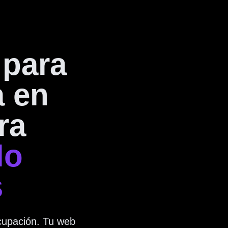
 para
a en
ra
lo
s
cupación. Tu web