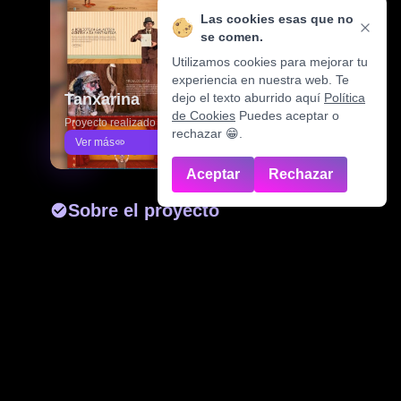
Las cookies esas que no
se comen.
Utilizamos cookies para mejorar tu
experiencia en nuestra web. Te
Tanxarina
dejo el texto aburrido aquí
Política
de Cookies
Puedes aceptar o
Proyecto realizado
rechazar 😁.
Ver más
Aceptar
Rechazar
Sobre el proyecto
Con Tanxarina, el reto era condensar más de 30
años de trayectoria artística en una web
moderna y dinámica. Necesitaban un espacio
donde sus espectáculos (desde los clásicos
hasta las nuevas producciones) se sintieran
vivos. Diseñamos una estructura centrada en la
experiencia visual, facilitando el acceso a,
galerías de fotos y vídeos de alta calidad para