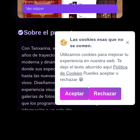
Proyecto realizado
Ver más
Sobre el proyecto
Las cookies esas que no
se comen.
Con Tanxarina, el reto era condensar más de 30
Utilizamos cookies para mejorar tu
años de trayectoria artística en una web
experiencia en nuestra web. Te
moderna y dinámica. Necesitaban un espacio
dejo el texto aburrido aquí
Política
donde sus espectáculos (desde los clásicos
de Cookies
Puedes aceptar o
hasta las nuevas producciones) se sintieran
rechazar 😁.
vivos. Diseñamos una estructura centrada en la
experiencia visual, facilitando el acceso a,
Aceptar
Rechazar
galerías de fotos y vídeos de alta calidad para
que los programadores culturales tengan toda la
información a un solo clic.
Resultados obtenidos